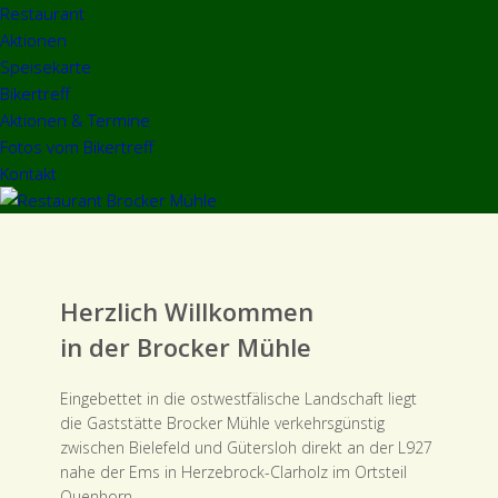
Restaurant
Aktionen
Speisekarte
Bikertreff
Aktionen & Termine
Fotos vom Bikertreff
Kontakt
Herzlich Willkommen
in der Brocker Mühle
Eingebettet in die ostwestfälische Landschaft liegt
die Gaststätte Brocker Mühle verkehrsgünstig
zwischen Bielefeld und Gütersloh direkt an der L927
nahe der Ems in Herzebrock-Clarholz im Ortsteil
Quenhorn.