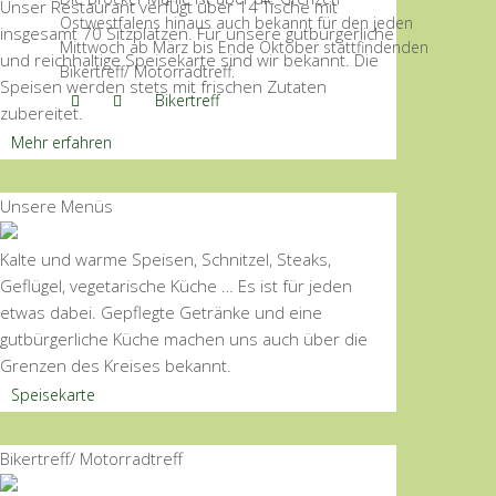
Unser Restaurant verfügt über 14 Tische mit
Ostwestfalens hinaus auch bekannt für den jeden
insgesamt 70 Sitzplätzen. Für unsere gutbürgerliche
Mittwoch ab März bis Ende Oktober stattfindenden
und reichhaltige Speisekarte sind wir bekannt. Die
Bikertreff/ Motorradtreff.
Speisen werden stets mit frischen Zutaten
Bikertreff
zubereitet.
Mehr erfahren
Unsere Menüs
Kalte und warme Speisen, Schnitzel, Steaks,
Geflügel, vegetarische Küche … Es ist für jeden
etwas dabei. Gepflegte Getränke und eine
gutbürgerliche Küche machen uns auch über die
Grenzen des Kreises bekannt.
Speisekarte
Bikertreff/ Motorradtreff