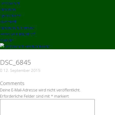
Restaurant
Aktionen
Speisekarte
Bikertreff
Aktionen & Termine
Fotos vom Bikertreff
Kontakt
DSC_6845
12. September 2015
Comments
Deine E-Mail-Adresse wird nicht veröffentlicht.
Erforderliche Felder sind mit
*
markiert